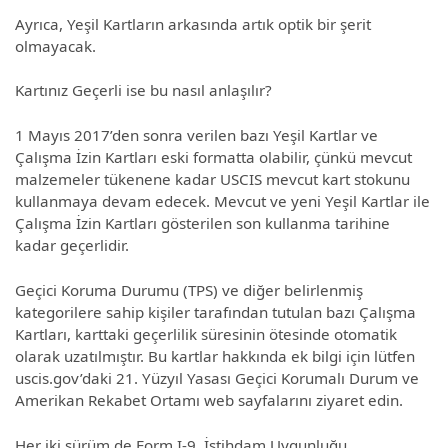
Ayrıca, Yeşil Kartların arkasında artık optik bir şerit
olmayacak.
Kartınız Geçerli ise bu nasıl anlaşılır?
1 Mayıs 2017’den sonra verilen bazı Yeşil Kartlar ve
Çalışma İzin Kartları eski formatta olabilir, çünkü mevcut
malzemeler tükenene kadar USCIS mevcut kart stokunu
kullanmaya devam edecek. Mevcut ve yeni Yeşil Kartlar ile
Çalışma İzin Kartları gösterilen son kullanma tarihine
kadar geçerlidir.
Geçici Koruma Durumu (TPS) ve diğer belirlenmiş
kategorilere sahip kişiler tarafından tutulan bazı Çalışma
Kartları, karttaki geçerlilik süresinin ötesinde otomatik
olarak uzatılmıştır. Bu kartlar hakkında ek bilgi için lütfen
uscis.gov’daki 21. Yüzyıl Yasası Geçici Korumalı Durum ve
Amerikan Rekabet Ortamı web sayfalarını ziyaret edin.
Her iki sürüm de Form I-9, İstihdam Uygunluğu