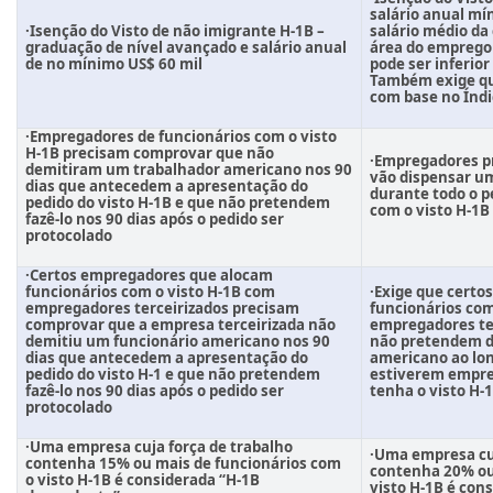
salário anual mí
·Isenção do Visto de não imigrante H-1B –
salário médio da
graduação de nível avançado e salário anual
área do emprego
de no mínimo US$ 60 mil
pode ser inferior
Também exige que
com base no Índ
·Empregadores de funcionários com o visto
H-1B precisam comprovar que não
·Empregadores p
demitiram um trabalhador americano nos 90
vão dispensar u
dias que antecedem a apresentação do
durante todo o p
pedido do visto H-1B e que não pretendem
com o visto H-1B
fazê-lo nos 90 dias após o pedido ser
protocolado
·Certos empregadores que alocam
funcionários com o visto H-1B com
·Exige que cert
empregadores terceirizados precisam
funcionários com
comprovar que a empresa terceirizada não
empregadores te
demitiu um funcionário americano nos 90
não pretendem d
dias que antecedem a apresentação do
americano ao lon
pedido do visto H-1 e que não pretendem
estiverem empre
fazê-lo nos 90 dias após o pedido ser
tenha o visto H-
protocolado
·Uma empresa cuja força de trabalho
·Uma empresa cuj
contenha
15% ou mais
de funcionários com
contenha
20% o
o visto H-1B é considerada “H-1B
visto H-1B é con