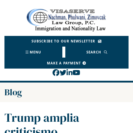
Skip
to
Return home
content
SUBSCRIBE TO OUR NEWSLETTER
MENU
SEARCH
MAKE A PAYMENT
View our profile on Face
View our feed on Twitt
View our firm profil
View our channel o
Blog
Trump amplia
criticismo