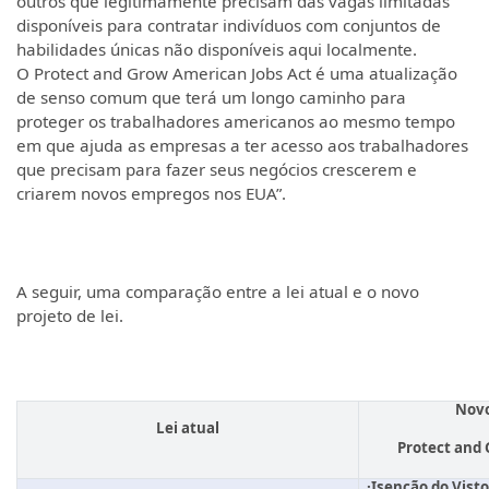
outros que legitimamente precisam das vagas limitadas
disponíveis para contratar indivíduos com conjuntos de
habilidades únicas não disponíveis aqui localmente.
O Protect and Grow American Jobs Act é uma atualização
de senso comum que terá um longo caminho para
proteger os trabalhadores americanos ao mesmo tempo
em que ajuda as empresas a ter acesso aos trabalhadores
que precisam para fazer seus negócios crescerem e
criarem novos empregos nos EUA”.
A seguir, uma comparação entre a lei atual e o novo
projeto de lei.
Novo
Lei atual
Protect and 
·Isenção do Vist