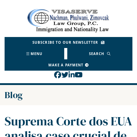
Skip
to
Return home
content
SUBSCRIBE TO OUR NEWSLETTER
MENU
SEARCH
MAKE A PAYMENT
View our profile on Face
View our feed on Twitt
View our firm profil
View our channel o
Blog
Suprema Corte dos EUA
analisa caso crucial de