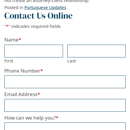
not create an attorney-client relationship.
Posted in
Portuguese Updates
Contact Us Online
"
*
" indicates required fields
Name
*
First
Last
Phone Number
*
Email Address
*
How can we help you?
*