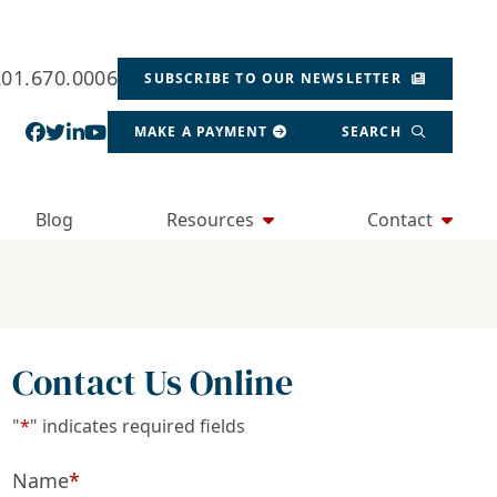
201.670.0006
SUBSCRIBE TO OUR NEWSLETTER
View our profile on Facebook, opens in a new wind
View our feed on Twitter, opens in a new window
View our firm profile on LinkedIn, opens in a
View our channel on Youtube, opens in a ne
MAKE A PAYMENT
SEARCH
Blog
Resources
Contact
Contact Us Online
"
*
" indicates required fields
Name
*