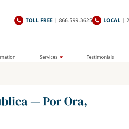
TOLL FREE
| 866.599.3625
LOCAL
| 
rmation
Services
Testimonials
blica — Por Ora,