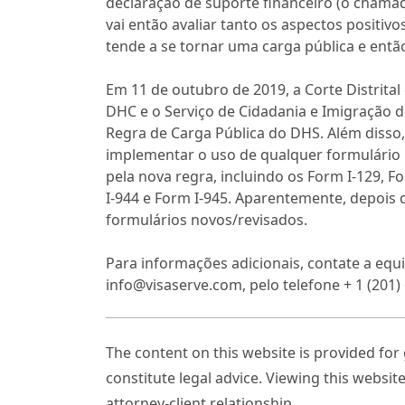
declaração de suporte financeiro (o chamado
vai então avaliar tanto os aspectos positiv
tende a se tornar uma carga pública e entã
Em 11 de outubro de 2019, a Corte Distrital
DHC e o Serviço de Cidadania e Imigração d
Regra de Carga Pública do DHS. Além disso,
implementar o uso de qualquer formulário 
pela nova regra, incluindo os Form I-129, F
I-944 e Form I-945. Aparentemente, depois 
formulários novos/revisados.
Para informações adicionais, contate a eq
info@visaserve.com, pelo telefone + 1 (201)
The content on this website is provided fo
constitute legal advice. Viewing this websit
attorney-client relationship.