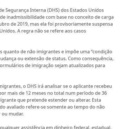
de Segurança Interna (DHS) dos Estados Unidos
o de inadmissibilidade com base no conceito de carga
ubro de 2019, mas ela foi provisoriamente suspensa
Unidos. A regra não se refere aos casos
tes quanto de não imigrantes e impõe uma “condição
 mudança ou extensão de status. Como consequência,
formulários de imigração sejam atualizados para
igrantes, o DHS irá analisar se o aplicante recebeu
por mais de 12 meses no total num período de 36
grante que pretende estender ou alterar. Esta
íodo avaliado refere-se somente ao tempo do não
r ou mudar.
qualquer assistência em dinheiro federal, estadual,