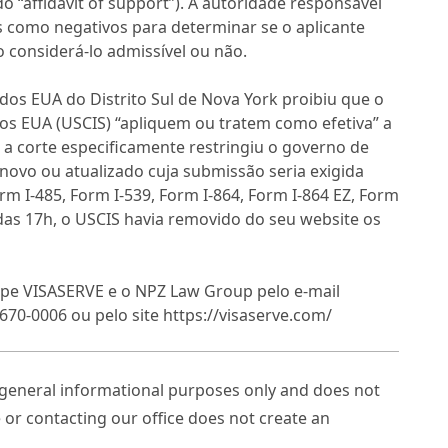
 “affidavit of support”). A autoridade responsável
os como negativos para determinar se o aplicante
o considerá-lo admissível ou não.
 dos EUA do Distrito Sul de Nova York proibiu que o
os EUA (USCIS) “apliquem ou tratem como efetiva” a
 a corte especificamente restringiu o governo de
novo ou atualizado cuja submissão seria exigida
orm I-485, Form I-539, Form I-864, Form I-864 EZ, Form
das 17h, o USCIS havia removido do seu website os
uipe VISASERVE e o NPZ Law Group pelo e-mail
 670-0006 ou pelo site https://visaserve.com/
r general informational purposes only and does not
e or contacting our office does not create an