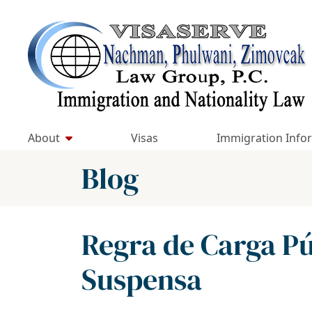
Skip
to
Return home
content
About
Visas
Immigration Info
Blog
Regra de Carga Pú
Suspensa