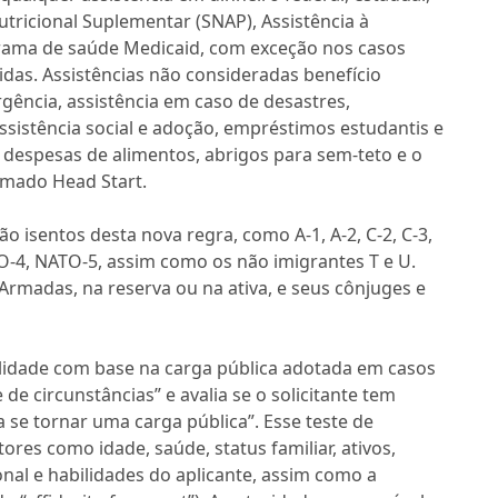
Nutricional Suplementar (SNAP), Assistência à
grama de saúde Medicaid, com exceção nos casos
das. Assistências não consideradas benefício
gência, assistência em caso de desastres,
sistência social e adoção, empréstimos estudantis e
a, despesas de alimentos, abrigos para sem-teto e o
amado Head Start.
o isentos desta nova regra, como A-1, A-2, C-2, C-3,
O-4, NATO-5, assim como os não imigrantes T e U.
 Armadas, na reserva ou na ativa, e seus cônjuges e
ilidade com base na carga pública adotada em casos
 de circunstâncias” e avalia se o solicitante tem
 se tornar uma carga pública”. Esse teste de
tores como idade, saúde, status familiar, ativos,
ional e habilidades do aplicante, assim como a