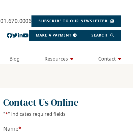
201.670.0006
SUBSCRIBE TO OUR NEWSLETTER
View our profile on Facebook, opens in a new wind
View our feed on Twitter, opens in a new window
View our firm profile on LinkedIn, opens in a
View our channel on Youtube, opens in a ne
MAKE A PAYMENT
SEARCH
Blog
Resources
Contact
Contact Us Online
"
*
" indicates required fields
Name
*