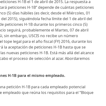
peticiones H-1B el 1 de abril de 2015. La respuesta a
tará peticiones H-1B” depende de cuántas peticiones
o (5) días hábiles (es decir, desde el Miércoles, 01
 del 2015), siguiéndola fecha límite del 1 de abril del
de peticiones H-1B durante los primeros cinco (5)
uncio seguirá, probablemente el Martes, 07 de abril
. Si, sin embargo, USCIS no recibe un número
l tope legal para el año fiscal (FY) 2016, durante los
rá la aceptación de peticiones H-1B hasta que se
las nuevas peticiones H-1B. Está más allá del alcance
a cabo el proceso de selección al azar. Abordaremos
iones H-1B para el mismo empleado.
na petición H-1B para cada empleado potencial
ble empleado que reúna los requisitos para el “Bloque