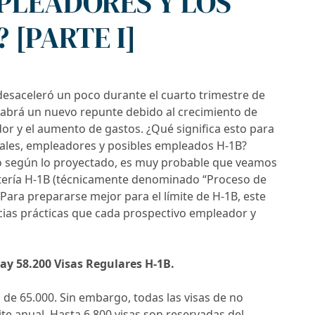
PLEADORES Y LOS
 [PARTE I]
esaceleró un poco durante el cuarto trimestre de
habrá un nuevo repunte debido al crecimiento de
or y el aumento de gastos. ¿Qué significa esto para
nales, empleadores y posibles empleados H-1B?
o según lo proyectado, es muy probable que veamos
lotería H-1B (técnicamente denominado “Proceso de
. Para prepararse mejor para el límite de H-1B, este
cias prácticas que cada prospectivo empleador y
hay 58.200 Visas Regulares H-1B.
es de 65.000. Sin embargo, todas las visas de no
ite anual. Hasta 6.800 visas son reservadas del