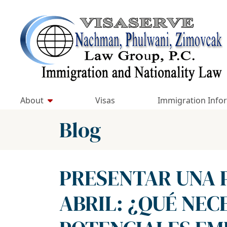
Skip
to
Return home
content
About
Visas
Immigration Info
Blog
PRESENTAR UNA PE
ABRIL: ¿QUÉ NEC