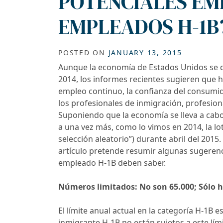
POTENCIALES EM
EMPLEADOS H-1B?
POSTED ON
JANUARY 13, 2015
Aunque la economía de Estados Unidos se d
2014, los informes recientes sugieren que 
empleo continuo, la confianza del consumid
los profesionales de inmigración, profesio
Suponiendo que la economía se lleva a cab
a una vez más, como lo vimos en 2014, la 
selección aleatorio”) durante abril del 2015
artículo pretende resumir algunas sugeren
empleado H-1B deben saber.
Números
limitados:
No
son
65.000; Sólo 
El límite anual actual en la categoría H-1B 
inmigrante H-1B no están sujetos a este lím