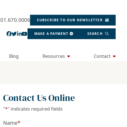
201.670.0006
SUBSCRIBE TO OUR NEWSLETTER
View our profile on Facebook, opens in a new wind
View our feed on Twitter, opens in a new window
View our firm profile on LinkedIn, opens in a
View our channel on Youtube, opens in a ne
MAKE A PAYMENT
SEARCH
Blog
Resources
Contact
Contact Us Online
"
*
" indicates required fields
Name
*