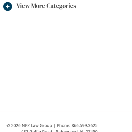
View More Categories
© 2026 NPZ Law Group | Phone:
866.599.3625
487 Goffle Road
,
Ridgewood
,
NJ
07450