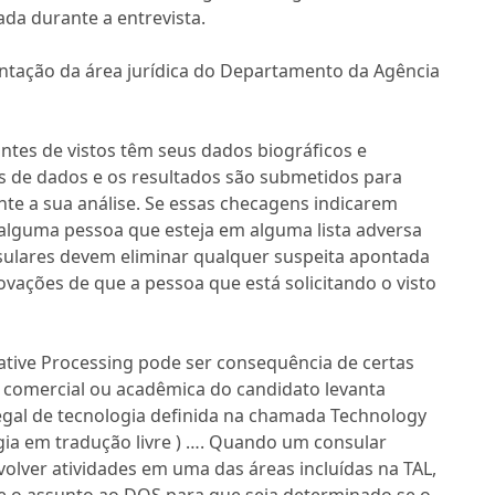
da durante a entrevista.
entação da área jurídica do Departamento da Agência
antes de vistos têm seus dados biográficos e
 de dados e os resultados são submetidos para
te a sua análise. Se essas checagens indicarem
 alguma pessoa que esteja em alguma lista adversa
sulares devem eliminar qualquer suspeita apontada
vações de que a pessoa que está solicitando o visto
tive Processing pode ser consequência de certas
e comercial ou acadêmica do candidato levanta
legal de tecnologia definida na chamada Technology
logia em tradução livre ) …. Quando um consular
olver atividades em uma das áreas incluídas na TAL,
e o assunto ao DOS para que seja determinado se o