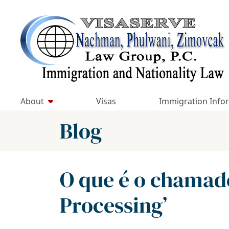
Skip
to
Return home
content
About
Visas
Immigration Info
Blog
O que é o chamado
Processing’