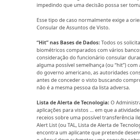
impedindo que uma decisão possa ser toma
Esse tipo de caso normalmente exige a ori
Consular de Assuntos de Visto.
“Hit” nas Bases de Dados:
Todos os solicit
biométricos comparados com vários bancos
consideração do funcionário consular duran
alguma possível semelhança (ou “hit”) com
do governo americano, as autoridades con
antes de conceder o visto buscando compro
não é a mesma pessoa da lista adversa.
Lista de Alerta de Tecnologia:
O Administra
aplicações para vistos … em que a atividad
receios sobre uma possível transferência i
Alert List (ou TAL, Lista de Alerta de Tecno
encontra um aplicante que pretende desenv
o cônsul deve submeter uma consulta sobr