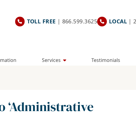
TOLL FREE
| 866.599.3625
LOCAL
| 
rmation
Services
Testimonials
 ‘Administrative