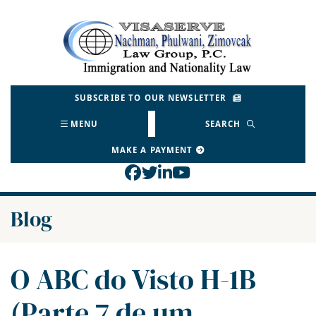
Skip
to
Return home
content
SUBSCRIBE TO OUR NEWSLETTER
MENU
SEARCH
MAKE A PAYMENT
View our profile on Face
View our feed on Twitt
View our firm profil
View our channel o
Blog
O ABC do Visto H-1B
(Parte 7 de um