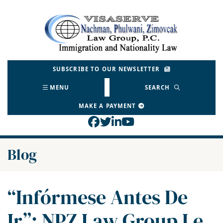
Skip
to
Return home
content
SUBSCRIBE TO OUR NEWSLETTER
MENU
SEARCH
MAKE A PAYMENT
View our profile on Face
View our feed on Twitt
View our firm profil
View our channel o
Blog
“Infórmese Antes De
Ir”: NPZ Law Group Le