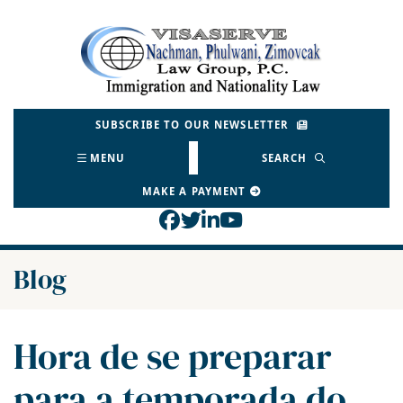
Skip
to
Return home
content
SUBSCRIBE TO OUR NEWSLETTER
MENU
SEARCH
MAKE A PAYMENT
View our profile on Face
View our feed on Twitt
View our firm profil
View our channel o
Blog
Hora de se preparar
para a temporada do