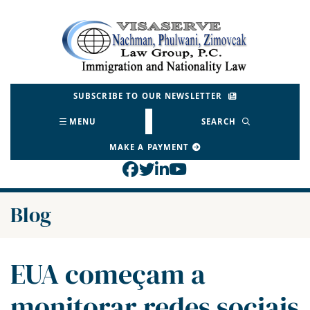
Skip
to
Return home
content
SUBSCRIBE TO OUR NEWSLETTER
MENU
SEARCH
MAKE A PAYMENT
View our profile on Face
View our feed on Twitt
View our firm profil
View our channel o
Blog
EUA começam a
monitorar redes sociais