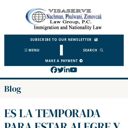
Skip
to
Return home
content
SUBSCRIBE TO OUR NEWSLETTER
MENU
SEARCH
MAKE A PAYMENT
View our profile on Face
View our feed on Twitt
View our firm profil
View our channel o
Blog
ES LA TEMPORADA
PARA ESTAR ALEGRE Y