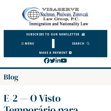
Skip
to
Return home
content
SUBSCRIBE TO OUR NEWSLETTER
MENU
SEARCH
MAKE A PAYMENT
View our profile on Face
View our feed on Twitt
View our firm profil
View our channel o
Blog
E-2 — O Visto
Temporário para