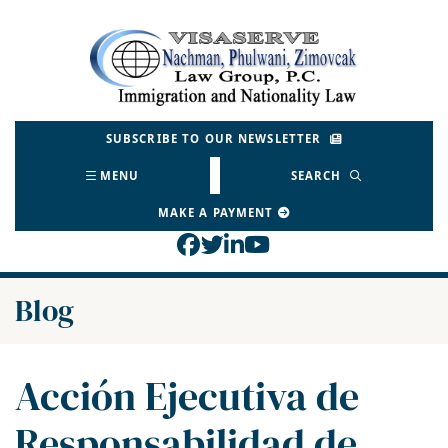
Skip
to
Return home
content
SUBSCRIBE TO OUR NEWSLETTER
MENU
SEARCH
MAKE A PAYMENT
View our profile on Face
View our feed on Twitt
View our firm profil
View our channel o
Blog
Acción Ejecutiva de
Responsabilidad de