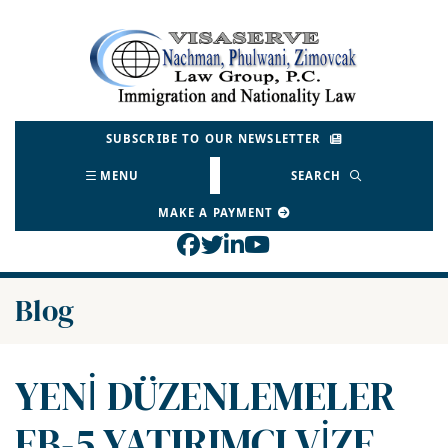
Skip
to
Return home
content
SUBSCRIBE TO OUR NEWSLETTER
MENU
SEARCH
MAKE A PAYMENT
View our profile on Face
View our feed on Twitt
View our firm profil
View our channel o
Blog
YENİ DÜZENLEMELER
EB-5 YATIRIMCI VİZE