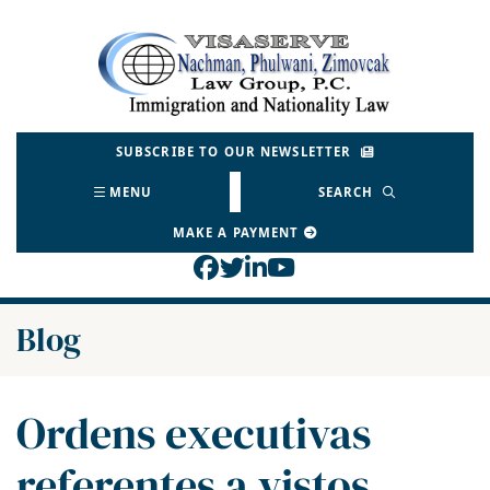
Skip
to
Return home
content
SUBSCRIBE TO OUR NEWSLETTER
MENU
SEARCH
MAKE A PAYMENT
View our profile on Face
View our feed on Twitt
View our firm profil
View our channel o
Blog
Ordens executivas
referentes a vistos