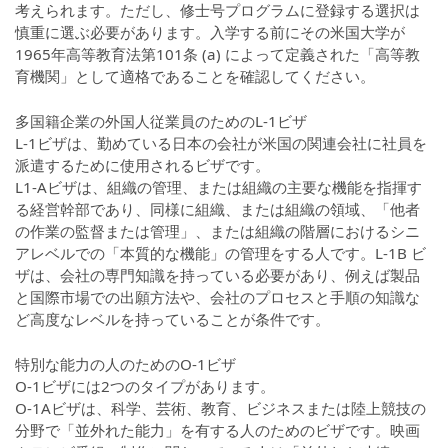
考えられます。ただし、修士号プログラムに登録する選択は
慎重に選ぶ必要があります。入学する前にその米国大学が
1965年高等教育法第101条 (a) によって定義された「高等教
育機関」として適格であることを確認してください。
多国籍企業の外国人従業員のためのL-1ビザ
L-1ビザは、勤めている日本の会社が米国の関連会社に社員を
派遣するために使用されるビザです。
L1-Aビザは、組織の管理、または組織の主要な機能を指揮す
る経営幹部であり、同様に組織、または組織の領域、「他者
の作業の監督または管理」、または組織の階層におけるシニ
アレベルでの「本質的な機能」の管理をする人です。L-1B ビ
ザは、会社の専門知識を持っている必要があり、例えば製品
と国際市場での出願方法や、会社のプロセスと手順の知識な
ど高度なレベルを持っていることが条件です。
特別な能力の人のためのO-1ビザ
O-1ビザには2つのタイプがあります。
O-1Aビザは、科学、芸術、教育、ビジネスまたは陸上競技の
分野で「並外れた能力」を有する人のためのビザです。映画