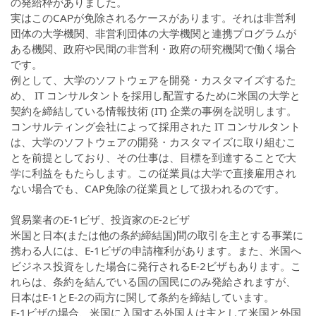
の発給枠がありました。
実はこのCAPが免除されるケースがあります。それは非営利
団体の大学機関、非営利団体の大学機関と連携プログラムが
ある機関、政府や民間の非営利・政府の研究機関で働く場合
です。
例として、大学のソフトウェアを開発・カスタマイズするた
め、 IT コンサルタントを採用し配置するために米国の大学と
契約を締結している情報技術 (IT) 企業の事例を説明します。
コンサルティング会社によって採用された IT コンサルタント
は、大学のソフトウェアの開発・カスタマイズに取り組むこ
とを前提としており、その仕事は、目標を到達することで大
学に利益をもたらします。この従業員は大学で直接雇用され
ない場合でも、CAP免除の従業員として扱われるのです。
貿易業者のE-1ビザ、投資家のE-2ビザ
米国と日本(または他の条約締結国)間の取引を主とする事業に
携わる人には、E-1ビザの申請権利があります。また、米国へ
ビジネス投資をした場合に発行されるE-2ビザもあります。こ
れらは、条約を結んでいる国の国民にのみ発給されますが、
日本はE-1とE-2の両方に関して条約を締結しています。
E-1ビザの場合、米国に入国する外国人は主として米国と外国