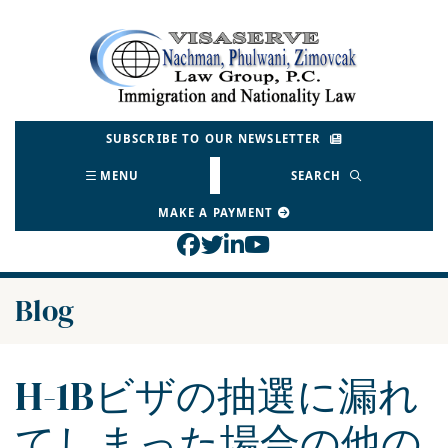
Skip
to
Return home
content
SUBSCRIBE TO OUR NEWSLETTER
MENU
SEARCH
MAKE A PAYMENT
View our profile on Face
View our feed on Twitt
View our firm profil
View our channel o
Blog
H-1Bビザの抽選に漏れ
てしまった場合の他の