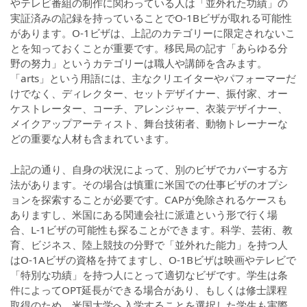
やテレビ番組の制作に関わっている人は「並外れた功績」の
実証済みの記録を持っていることでO-1Bビザが取れる可能性
があります。O-1ビザは、上記のカテゴリーに限定されないこ
とを知っておくことが重要です。移民局の記す「あらゆる分
野の努力」というカテゴリーは職人や講師を含みます。
「arts」という用語には、主なクリエイターやパフォーマーだ
けでなく、ディレクター、セットデザイナー、振付家、オー
ケストレーター、コーチ、アレンジャー、衣装デザイナー、
メイクアップアーティスト、舞台技術者、動物トレーナーな
どの重要な人材も含まれています。
上記の通り、自身の状況によって、別のビザでカバーする方
法があります。その場合は慎重に米国での仕事ビザのオプシ
ョンを探索することが必要です。CAPが免除されるケースも
ありますし、米国にある関連会社に派遣という形で行く場
合、L-1ビザの可能性も探ることができます。科学、芸術、教
育、ビジネス、陸上競技の分野で「並外れた能力」を持つ人
はO-1Aビザの資格を持てますし、O-1Bビザは映画やテレビで
「特別な功績」を持つ人にとって適切なビザです。学生は条
件によってOPT延長ができる場合があり、もしくは修士課程
取得のため、米国大学へ入学することを選択した学生も実際