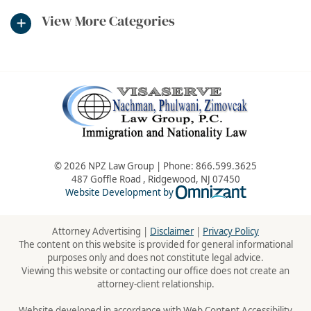
View More Categories
© 2026 NPZ Law Group | Phone:
866.599.3625
487 Goffle Road
,
Ridgewood
,
NJ
07450
Omnizant - Vie
Website Development by
Attorney Advertising |
Disclaimer
|
Privacy Policy
The content on this website is provided for general informational
purposes only and does not constitute legal advice.
Viewing this website or contacting our office does not create an
attorney-client relationship.
Website developed in accordance with Web Content Accessibility