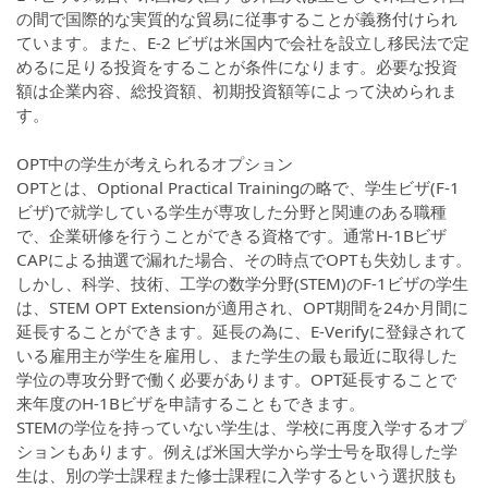
の間で国際的な実質的な貿易に従事することが義務付けられ
ています。また、E-2 ビザは米国内で会社を設立し移民法で定
めるに足りる投資をすることが条件になります。必要な投資
額は企業内容、総投資額、初期投資額等によって決められま
す。
OPT中の学生が考えられるオプション
OPTとは、Optional Practical Trainingの略で、学生ビザ(F-1
ビザ)で就学している学生が専攻した分野と関連のある職種
で、企業研修を行うことができる資格です。通常H-1Bビザ
CAPによる抽選で漏れた場合、その時点でOPTも失効します。
しかし、科学、技術、工学の数学分野(STEM)のF-1ビザの学生
は、STEM OPT Extensionが適用され、OPT期間を24か月間に
延長することができます。延長の為に、E-Verifyに登録されて
いる雇用主が学生を雇用し、また学生の最も最近に取得した
学位の専攻分野で働く必要があります。OPT延長することで
来年度のH-1Bビザを申請することもできます。
STEMの学位を持っていない学生は、学校に再度入学するオプ
ションもあります。例えば米国大学から学士号を取得した学
生は、別の学士課程また修士課程に入学するという選択肢も