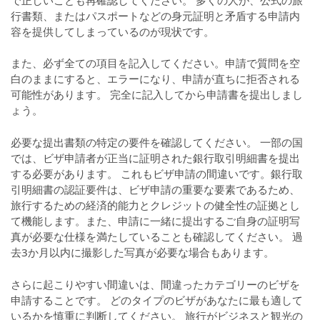
行書類、またはパスポートなどの身元証明と矛盾する申請内
容を提供してしまっているのが現状です。
また、必ず全ての項目を記入してください。申請で質問を空
白のままにすると、エラーになり、申請が直ちに拒否される
可能性があります。 完全に記入してから申請書を提出しまし
ょう。
必要な提出書類の特定の要件を確認してください。 一部の国
では、ビザ申請者が正当に証明された銀行取引明細書を提出
する必要があります。 これもビザ申請の間違いです。銀行取
引明細書の認証要件は、ビザ申請の重要な要素であるため、
旅行するための経済的能力とクレジットの健全性の証拠とし
て機能します。また、申請に一緒に提出するご自身の証明写
真が必要な仕様を満たしていることも確認してください。 過
去3か月以内に撮影した写真が必要な場合もあります。
さらに起こりやすい間違いは、間違ったカテゴリーのビザを
申請することです。 どのタイプのビザがあなたに最も適して
いるかを慎重に判断してください。 旅行がビジネスと観光の