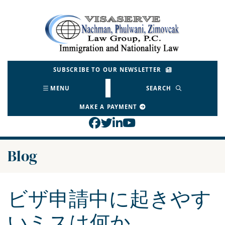
Skip
to
Return home
content
SUBSCRIBE TO OUR NEWSLETTER
MENU
SEARCH
MAKE A PAYMENT
View our profile on Face
View our feed on Twitt
View our firm profil
View our channel o
Blog
ビザ申請中に起きやす
いミスは何か