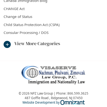
Canada Immigration Blog
CHANGE Act
Change of Status
Child Status Protection Act (CSPA)
Consular Processing / DOS
View More Categories
© 2026 NPZ Law Group | Phone:
866.599.3625
487 Goffle Road
,
Ridgewood
,
NJ
07450
Omnizant - Vie
Website Development by