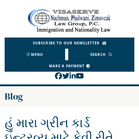
Skip
to
Return home
content
SUBSCRIBE TO OUR NEWSLETTER
MENU
SEARCH
MAKE A PAYMENT
View our profile on Face
View our feed on Twitt
View our firm profil
View our channel o
Blog
હું મારા ગ્રીન કાર્ડ
ઇન્ટરવ્યુ માટે કેવી રીતે