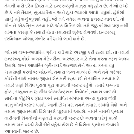
તેમની પાસે દરેક દિવસ માટે ઇન્ટરવ્યુની માત્રા વધુ હોય છે. તેઓ ઇચ્છે
છે કે તમે તૈયાર, સુવ્યવસ્થિત અને ટૂંકા જવાબો આપો. વધુમાં, હંમેશાં
સાચું કહેવાનું ભૂલશો નહીં. જો તમે નર્વસ અથવા ફ્લસર્ટ થાવ છો, તો
પોતાને એકત્રિત કરવા માટે એક મિનિટ લો. તમે જૂઠું બોલવા પણ નથી
માંગતા કારણ કે તમારી ચેતા તમારાથી શ્રેષ્ઠ મેળવશે. ઇન્ટરવ્યૂ
દરમિયાન બોલવું ગંભીર પરિણામો લાવી શકે છે.
જો તમે લગ્ન-આધારિત ગ્રીન કાર્ડ માટે અરજી કરી રહ્યા છો, તો તમારો
ઇન્ટરવ્યૂ કોઈ અલગ કેટેગરીના અરજદાર માટે તેના કરતા તદ્દન અલગ
દેખાશે. લગ્ન આધારિત ગ્રીનકાર્ડ અરજદારોને અન્ય કરતા વધુ
ચકાસણી કરવી જ જોઇએ. તમારા લગ્ન માન્ય છે અને તમે ખરેખર
કોઈની સાથે તમારું જીવન શેર કરી રહ્યા છો તે સાબિત કરવા માટે
તમારે ઘણાં વિવિધ પુરાવા પૂરા પાડવાની જરૂર રહેશે. તમારે લગ્નના
ફોટા, સંયુક્ત નાણાકીય એકાઉન્ટ્સના નિવેદનો, તમારા બાળકો
સાથેના કૌટુંબિક ફોટા અને સ્થાપિત સંબંધના અન્ય પુરાવા જેવી
વસ્તુઓની જરૂર પડશે. આની ટોચ પર, તમને તમારા સંબંધો વિશે અને
તમારા જીવનસાથી વિશે પ્રશ્નો પૂછવામાં આવશે. તમારે તમારી પ્રથમ
તારીખની વિગતોની ગણતરી કરવાની જરૂર છે અથવા ઘરેલું કાર્યો
તમારા બંને વચ્ચે કેવી રીતે વહેંચાયેલ છે તે વિશેના પ્રશ્નોના જવાબો
આપવાની જરૂર છે.