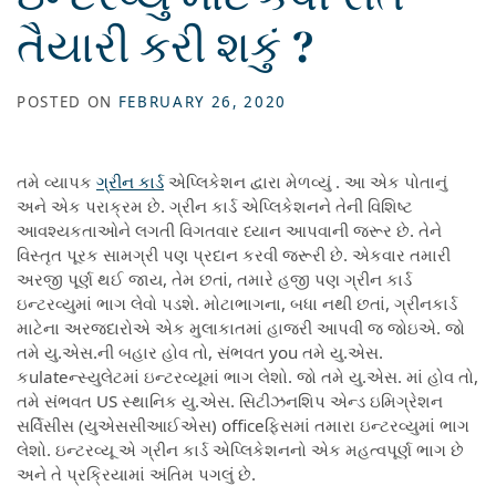
તૈયારી કરી શકું ?
POSTED ON
FEBRUARY 26, 2020
તમે વ્યાપક
ગ્રીન કાર્ડ
એપ્લિકેશન દ્વારા મેળવ્યું . આ એક પોતાનું
અને એક પરાક્રમ છે. ગ્રીન કાર્ડ એપ્લિકેશનને તેની વિશિષ્ટ
આવશ્યકતાઓને લગતી વિગતવાર ધ્યાન આપવાની જરૂર છે. તેને
વિસ્તૃત પૂરક સામગ્રી પણ પ્રદાન કરવી જરૂરી છે. એકવાર તમારી
અરજી પૂર્ણ થઈ જાય, તેમ છતાં, તમારે હજી પણ ગ્રીન કાર્ડ
ઇન્ટરવ્યુમાં ભાગ લેવો પડશે. મોટાભાગના, બધા નથી છતાં, ગ્રીનકાર્ડ
માટેના અરજદારોએ એક મુલાકાતમાં હાજરી આપવી જ જોઇએ. જો
તમે યુ.એસ.ની બહાર હોવ તો, સંભવત you તમે યુ.એસ.
કulateન્સ્યુલેટમાં ઇન્ટરવ્યૂમાં ભાગ લેશો. જો તમે યુ.એસ. માં હોવ તો,
તમે સંભવત US સ્થાનિક યુ.એસ. સિટીઝનશિપ એન્ડ ઇમિગ્રેશન
સર્વિસીસ (યુએસસીઆઈએસ) officeફિસમાં તમારા ઇન્ટરવ્યુમાં ભાગ
લેશો. ઇન્ટરવ્યૂ એ ગ્રીન કાર્ડ એપ્લિકેશનનો એક મહત્વપૂર્ણ ભાગ છે
અને તે પ્રક્રિયામાં અંતિમ પગલું છે.