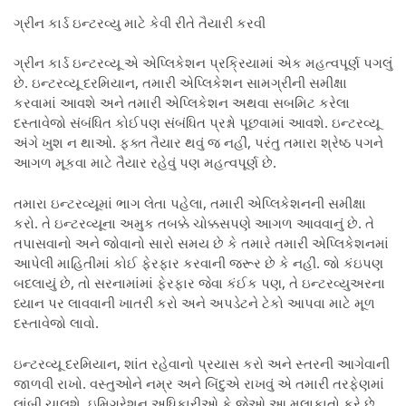
ગ્રીન કાર્ડ ઇન્ટરવ્યુ માટે કેવી રીતે તૈયારી કરવી
ગ્રીન કાર્ડ ઇન્ટરવ્યૂ એ એપ્લિકેશન પ્રક્રિયામાં એક મહત્વપૂર્ણ પગલું
છે. ઇન્ટરવ્યૂ દરમિયાન, તમારી એપ્લિકેશન સામગ્રીની સમીક્ષા
કરવામાં આવશે અને તમારી એપ્લિકેશન અથવા સબમિટ કરેલા
દસ્તાવેજો સંબંધિત કોઈપણ સંબંધિત પ્રશ્નો પૂછવામાં આવશે. ઇન્ટરવ્યૂ
અંગે ખુશ ન થાઓ. ફક્ત તૈયાર થવું જ નહીં, પરંતુ તમારા શ્રેષ્ઠ પગને
આગળ મૂકવા માટે તૈયાર રહેવું પણ મહત્વપૂર્ણ છે.
તમારા ઇન્ટરવ્યૂમાં ભાગ લેતા પહેલા, તમારી એપ્લિકેશનની સમીક્ષા
કરો. તે ઇન્ટરવ્યૂના અમુક તબક્કે ચોક્કસપણે આગળ આવવાનું છે. તે
તપાસવાનો અને જોવાનો સારો સમય છે કે તમારે તમારી એપ્લિકેશનમાં
આપેલી માહિતીમાં કોઈ ફેરફાર કરવાની જરૂર છે કે નહીં. જો કંઇપણ
બદલાયું છે, તો સરનામાંમાં ફેરફાર જેવા કંઈક પણ, તે ઇન્ટરવ્યુઅરના
ધ્યાન પર લાવવાની ખાતરી કરો અને અપડેટને ટેકો આપવા માટે મૂળ
દસ્તાવેજો લાવો.
ઇન્ટરવ્યૂ દરમિયાન, શાંત રહેવાનો પ્રયાસ કરો અને સ્તરની આગેવાની
જાળવી રાખો. વસ્તુઓને નમ્ર અને બિંદુએ રાખવું એ તમારી તરફેણમાં
લાંબી ચાલશે. ઇમિગ્રેશન અધિકારીઓ કે જેઓ આ મુલાકાતો કરે છે