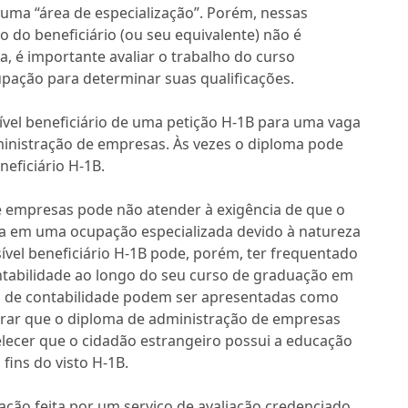
 uma “área de especialização”. Porém, nessas
 do beneficiário (ou seu equivalente) não é
a, é importante avaliar o trabalho do curso
pação para determinar suas qualificações.
ível beneficiário de uma petição H-1B para uma vaga
inistração de empresas. Às vezes o diploma pode
eficiário H-1B.
 empresas pode não atender à exigência de que o
ma em uma ocupação especializada devido à natureza
sível beneficiário H-1B pode, porém, ter frequentado
ntabilidade ao longo do seu curso de graduação em
s de contabilidade podem ser apresentadas como
rar que o diploma de administração de empresas
elecer que o cidadão estrangeiro possui a educação
fins do visto H-1B.
ação feita por um serviço de avaliação credenciado,