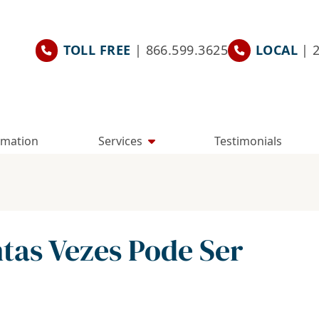
TOLL FREE
| 866.599.3625
LOCAL
| 
rmation
Services
Testimonials
tas Vezes Pode Ser