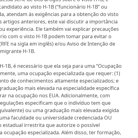
andidato ao visto H-1B (“funcionário H-1B” ou
da, atendam às exigências para a obtenção do visto
artigos anteriores, este vai discutir a importância
/ou experiência. Ele também vai explicar precauções
rio com o visto H-1B podem tomar para evitar o
RFE na sigla em inglês) e/ou Aviso de Intenção de
imigrante H-1B.
 H-1B, é necessário que ela seja para uma “Ocupação
amente, uma ocupação especializada que requer: (1)
unto de conhecimentos altamente especializados; e
raduação mais elevada na especialidade específica
trar na ocupação nos EUA. Adicionalmente, com
 regulações especificam que o indivíduo tem que
uivalente) ou uma graduação mais elevada exigida
a uma faculdade ou universidade credenciada OU
o estadual irrestrita que autorize o possível
 ocupação especializada. Além disso, ter formação,