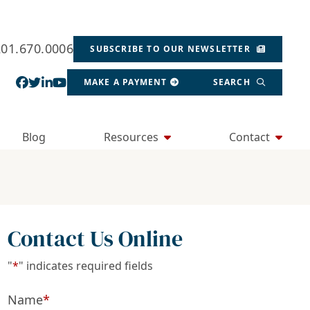
201.670.0006
SUBSCRIBE TO OUR NEWSLETTER
View our profile on Facebook, opens in a new wind
View our feed on Twitter, opens in a new window
View our firm profile on LinkedIn, opens in a
View our channel on Youtube, opens in a ne
MAKE A PAYMENT
SEARCH
Blog
Resources
Contact
Contact Us Online
"
*
" indicates required fields
Name
*