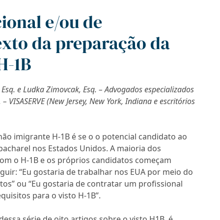
ional e/ou de
exto da preparação da
 H-1B
 Esq. e Ludka Zimovcak, Esq. – Advogados especializados
 – VISASERVE (New Jersey, New York, Indiana e escritórios
não imigrante H-1B é se o o potencial candidato ao
bacharel nos Estados Unidos. A maioria dos
com o H-1B e os próprios candidatos começam
uir: “Eu gostaria de trabalhar nos EUA por meio do
itos” ou “Eu gostaria de contratar um profissional
quisitos para o visto H-1B”.
ssa série de oito artigos sobre o visto H1B, é