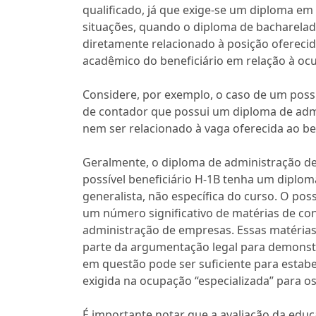
qualificado, já que exige-se um diploma em
situações, quando o diploma de bacharelado
diretamente relacionado à posição oferecid
acadêmico do beneficiário em relação à ocu
Considere, por exemplo, o caso de um poss
de contador que possui um diploma de adm
nem ser relacionado à vaga oferecida ao ben
Geralmente, o diploma de administração de
possível beneficiário H-1B tenha um diplo
generalista, não específica do curso. O pos
um número significativo de matérias de co
administração de empresas. Essas matéria
parte da argumentação legal para demonst
em questão pode ser suficiente para estab
exigida na ocupação “especializada” para os 
É importante notar que a avaliação da educ