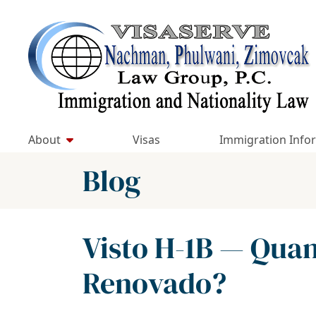
Skip
to
Return home
content
About
Visas
Immigration Info
Blog
Visto H-1B — Quan
Renovado?